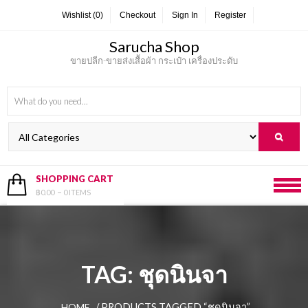
Skip
Wishlist (0)
Checkout
Sign In
Register
to
content
Sarucha Shop
ขายปลีก-ขายส่งเสื้อผ้า กระเป๋า เครื่องประดับ
SHOPPING CART
฿0.00
0 ITEMS
TAG:
ชุดนินจา
/ PRODUCTS TAGGED “ชุดนินจา”
HOME