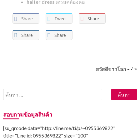
halter dress
เดรสคล้องคอ
Share
Tweet
Share
Share
Share
แนะแนว
สวัสดีชาวโลก – -‘
เรื่อง
ค้นหา
สำหรับ:
สอบถามข้อมูลสินค้า
[su_qrcode data="http://line.me/ti/p/~0955369822"
title="Line id: 0955369822" size="100"