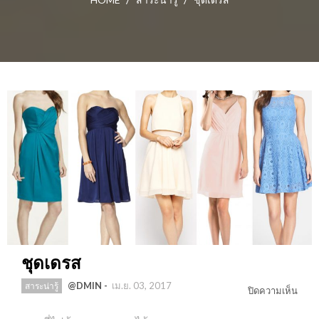
ชุดเดรส
@DMIN
-
เม.ย. 03, 2017
สาระน่ารู้
บน
ปิดความเห็น
ชุด
เดรส