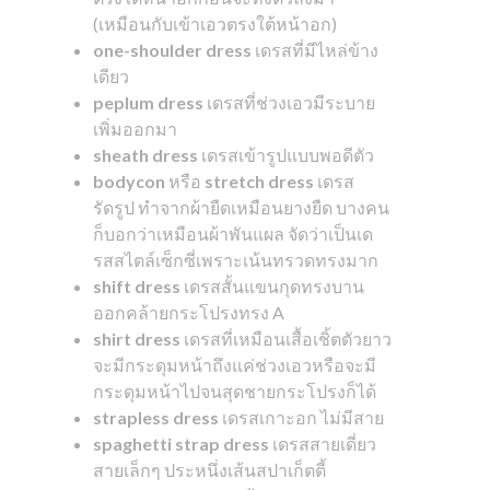
(เหมือนกับเข้าเอวตรงใต้หน้าอก)
one-shoulder dress
เดรสที่มีไหล่ข้าง
เดียว
peplum dress
เดรสที่ช่วงเอวมีระบาย
เพิ่มออกมา
sheath dress
เดรสเข้ารูปแบบพอดีตัว
bodycon
หรือ
stretch dress
เดรส
รัดรูป ทำจากผ้ายืดเหมือนยางยืด บางคน
ก็บอกว่าเหมือนผ้าพันแผล จัดว่าเป็นเด
รสสไตล์เซ็กซี่เพราะเน้นทรวดทรงมาก
shift dress
เดรสสั้นแขนกุดทรงบาน
ออกคล้ายกระโปรงทรง A
shirt dress
เดรสที่เหมือนเสื้อเชิ้ตตัวยาว
จะมีกระดุมหน้าถึงแค่ช่วงเอวหรือจะมี
กระดุมหน้าไปจนสุดชายกระโปรงก็ได้
strapless dress
เดรสเกาะอก ไม่มีสาย
spaghetti strap dress
เดรสสายเดี่ยว
สายเล็กๆ ประหนึ่งเส้นสปาเก็ตตี้